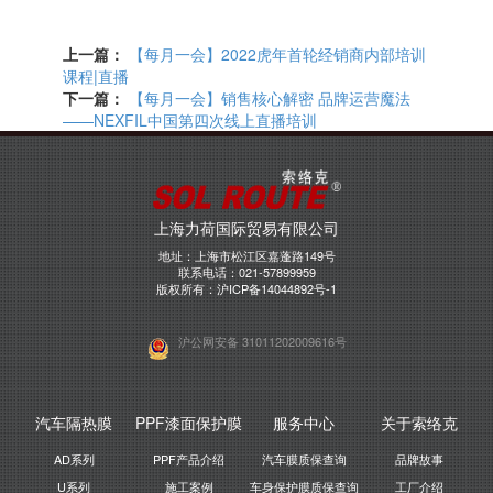
上一篇：
【每月一会】2022虎年首轮经销商内部培训
课程|直播
下一篇：
【每月一会】销售核心解密 品牌运营魔法
——NEXFIL中国第四次线上直播培训
上海力荷国际贸易有限公司
地址：上海市松江区嘉蓬路149号
联系电话：021-57899959
版权所有：
沪ICP备14044892号-1
沪公网安备 31011202009616号
汽车隔热膜
PPF漆面保护膜
服务中心
关于索络克
AD系列
PPF产品介绍
汽车膜质保查询
品牌故事
U系列
施工案例
车身保护膜质保查询
工厂介绍